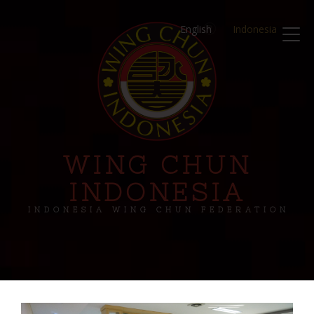
English
Indonesia
WING CHUN
INDONESIA
INDONESIA WING CHUN FEDERATION