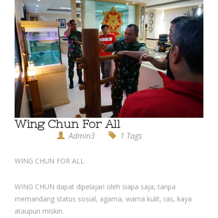
Wing Chun For All
Admin3
1 Tags
WING CHUN FOR ALL
WING CHUN dapat dipelajari oleh siapa saja, tanpa
memandang status sosial, agama, warna kulit, ras, kaya
ataupun miskin.