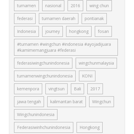
turnamen
nasional
2016
wing chun
federasi
turnamen daerah
pontianak
Indonesia
journey
hongkong
fosan
#turnamen #wingchun #indonesia #ayojadijuara
#kamimemangjuara #federasi
federasiwingchunindonesia
wingchunmalaysia
turnamenwingchunindonesia
KONI
kemenpora
vingtsun
Bali
2017
jawa tengah
kalimantan barat
Wingchun
Wingchunindonesia
Federasiwinhchunindonesia
Hongkong