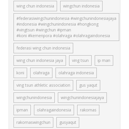
wing chun indonesia
wingchun indonesia
#federasiwingchunindonesia #wingchunindonesiajaya
#indonesia #wingchunindonesia #hongkong
#vingtsun #wingchun #ipman
#koni #kemenpora #olahraga #olahragaindonesia
federasi wing chun indonesia
wing chun indonesia jaya
ving tsun
ip man
koni
olahraga
olahraga indonesia
ving tsun athletic association
gus yaqut
wingchunindonesia
wingchunindonesiajaya
ipman
olahragaindonesia
rakornas
rakornaswingchun
gusyaqut