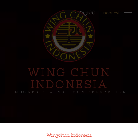
English
Indonesia
WING CHUN
INDONESIA
INDONESIA WING CHUN FEDERATION
Wingchun Indonesia