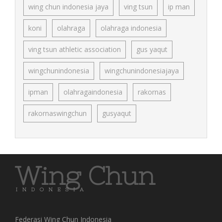
wing chun indonesia jaya
ving tsun
ip man
koni
olahraga
olahraga indonesia
ving tsun athletic association
gus yaqut
wingchunindonesia
wingchunindonesiajaya
ipman
olahragaindonesia
rakornas
rakornaswingchun
gusyaqut
Wing Chun
INDONESIA
Federasi Wing Chun Indonesia