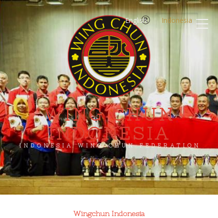
English
Indonesia
WING CHUN
INDONESIA
INDONESIA WING CHUN FEDERATION
Wingchun Indonesia