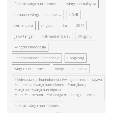
federasiwingchunindonesia
wingchunmalaysia
turnamenwingchunindonesia
KONI
kemenpora
vingtsun
Bali
2017
jawa tengah
kalimantan barat
Wingchun
Wingchunindonesia
Federasiwinhchunindonesia
Hongkong
wing chun indonesia
wingchun indonesia
#federasiwingchunindonesia #wingchunindonesiajaya
#indonesia #wingchunindonesia #hongkong
#vingtsun #wingchun #ipman
#koni #kemenpora #olahraga #olahragaindonesia
federasi wing chun indonesia