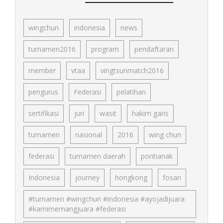
wingchun
indonesia
news
turnamen2016
program
pendaftaran
member
vtaa
vingtsunmatch2016
pengurus
Federasi
pelatihan
sertifikasi
juri
wasit
hakim garis
turnamen
nasional
2016
wing chun
federasi
turnamen daerah
pontianak
Indonesia
journey
hongkong
fosan
#turnamen #wingchun #indonesia #ayojadijuara
#kamimemangjuara #federasi